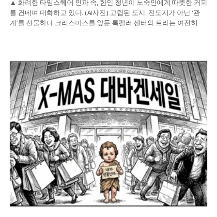
▲ 화려한 타임스퀘어 인파 속, 한인 청년이 노숙인에게 따뜻한 커피
를 건네며 대화하고 있다. (AI사진) 고립된 도시, 전도지가 아닌 '관
계'를 선물하다 크리스마스를 앞둔 록펠러 센터의 트리는 여전히 화
려하게 빛나지만, 그 불빛이 닿지 않는 뉴요커들의 마음 한구석은 더
시리다. "예수 믿으세요"라며 지하철역 입구에서 기계적으로 전도
지를 돌리는 풍경은 이제 뉴욕에서 낯선 장면이 되어가고 있다. 바쁜
걸음을 재촉하는 이들에게 종이 한 장은 그저 처치 곤란한 쓰레기로
취급받기 십상이다. 복음의 본질은 변하지 않았지만, 그것을 전달하
는 그릇은 시대와 장소에 따라 달라져야 한다. 2025년 성탄절, 뉴욕
의 한인 크리스천들은 '선포'보다는 '스며듦'을 택했다. 맨해튼의 금
융가부터 퀸즈의 주택가까지, 삶의 현장에서 조용하지만 묵직하게
예수를 전하는 7가지 방법이 성도들 사이에서 새로운 흐름을 만들
고 있다. 이는 단순히 교인 수를 늘리기 위한 전략이 아니