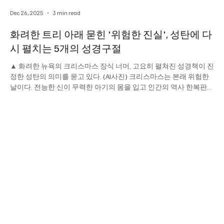
Dec 26, 2025
3 min read
화려한 트리 아래 묻힌 '위험한 진실', 성탄에 다
시 펼치는 5개의 성경구절
▲ 화려한 뉴욕의 크리스마스 장식 너머, 고요히 펼쳐진 성경책이 진
정한 성탄의 의미를 묻고 있다. (AI사진) 크리스마스는 본래 위험한
날이다. 전능한 신이 무력한 아기의 몸을 입고 인간의 역사 한복판에
침투한 '사건'이기 때문이다. 하지만 오늘날 맨해튼 5번가를 채운 것
은 구세주를 향한 경외가 아닌, 화려한 쇼윈도와 소비의 열기뿐이다.
낭만으로 포장된 성탄의 껍질을 벗겨내면, 그 안에는 인간의 이성으
로는 감당하기 힘든 '성육신'이라는 거대한 역설이 자리하고 있다.
2024년의 끝자락, 소란스러운 세상의 소리를 끄고 다시 읽어야 할
성경 구절 5개를 꼽았다. 이는 단순한 축하 메시지가 아니라, 기독교
신앙의 뼈대다. 통치권의 이동: 이사야 9장 6절 "이는 한 아기가 우리
에게 났고 한 아들을 우리에게 주신 바 되었는데 그의 어깨에는 정사
를 메었고 그의 이름은 기묘자라, 모사라, 전능하신 하나님이라, 영
존하시는 아버지라, 평강의 왕이라 할 것