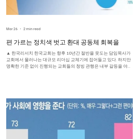
Mar 26
2 min read
편 가르는 정치색 벗고 환대 공동체 회복을
▲ 한국리서치 한국교회는 향후 10년간 절반을 웃도는 담임목사가
교회에서 물러나는 대규모 리더십 교체기에 접어들고 있다. 하지만
명확한 기준 없이 진행되는 교회들의 청빙 관행은 내부 갈등을 야기
하며 자칫 교회의 건강성마저 해칠 수 있다는 우려를 낳는다. 방만한
교회 조직이나 위계에 따른 직분제도 부담이다. 특정 정치 세력을 지
지하는 듯한 일부 교회도 거부감을 일으키고 있다. 국민일보는 ‘새로
고침(F5) 환대의 공동체로’ 주제의 2026년 연중기획을 통해 한국교
회가 풀어야 할 핵심 과제를 짚어보고 환대의 공동체로 나아갈 희망
을 그려갈 예정이다. “보라 내가 새 일을 행하리니 이제 나타낼 것이
라 너희가 그것을 알지 못하겠느냐 반드시 내가 광야에 길을 사막에
강을 내리니.”(사 43:19) ‘79%’. 한국교회가 신뢰를 잃었다고 답한
비율이다. 같은 질문에 신뢰를 잃지 않았다고 답한 응답자는 18%에
그쳤다. 국민일보가 지난 3일까지 한국리서치에 의뢰해