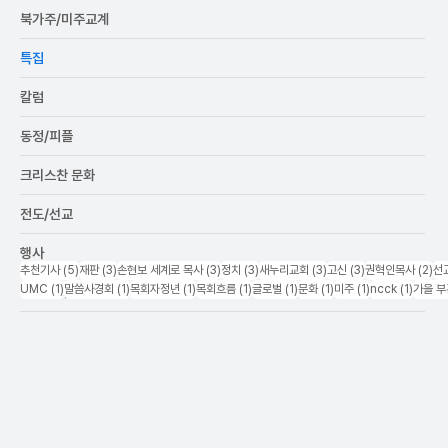
북가주/미주교계
특집
칼럼
동정/피플
크리스찬 문화
전도/선교
행사
5 posts
3 posts
3 posts
3 posts
3 posts
3 posts
2 
추천기사
(5)
재판
(3)
손현보 세계로 목사
(3)
정치
(3)
새누리교회
(3)
고신
(3)
권혁인목사
(2)
선
1 post
1 post
1 post
1 post
1 post
1 post
1 post
1 post
UMC
(1)
말씀사경회
(1)
목회자정년
(1)
목회흐름
(1)
글로벌
(1)
문화
(1)
미주
(1)
ncck
(1)
가을 
후원교회