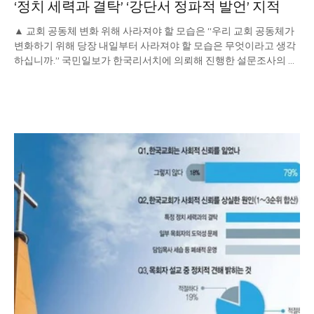
‘정치 세력과 결탁’ ‘강단서 정파적 발언’ 지적
▲ 교회 공동체 변화 위해 사라져야 할 모습은 “우리 교회 공동체가
변화하기 위해 당장 내일부터 사라져야 할 모습은 무엇이라고 생각
하십니까.” 국민일보가 한국리서치에 의뢰해 진행한 설문조사의 마
지막 질문은 주관식이었다. 설문에 응답한 1019명 중 85%를 웃도
는 874명이 자신의 속마음을 남겼다. 가장 많은 166건의 응답은 특
정 정치 세력과의 결탁과 정파성에 대한 비판이었다. 객관식 문항에
서 나왔던 답보다 훨씬 높은 비율로 답을 했다. 여러 개의 문항을 미
리 제시한 뒤 순서대로 고르라는 질문과는 달리 자기 생각을 써야 하
는 주관식 질문에서는 평소 생각하던 문제점이 더 고스란히 드러난
다. 정치 세력과의 결탁을 당장 사라져야 할 시급한 문제로 본 것이
다. 응답자들은 ‘신앙 공동체가 아니라 진영 논리의 공간처럼 느껴진
다’ ‘복음보다 정치가 앞서는 인상을 받았다’ ‘사회가 교회를 정치집
단처럼 본다’ ‘목회자의 정치 발언이 공동체를 갈라놓는다’ ‘교회가