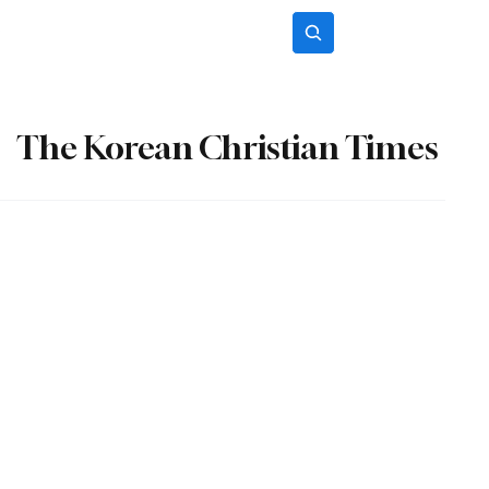
광고
후원교회
Subscribe
The Korean Christian Times