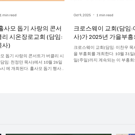
1 min read
Oct 9, 2025
1 min read
 홀사모 돕기 사랑의 콘서
크로스웨이 교회(담임:
클리 시온장로교회 (담임:
사)가 2025년 가을부
목사)
크로스웨이 교회(담임: 이찬우 목사
을 부흥회를 개최한다. 10월 31일(
사모 돕기 사랑의 콘서트가 버클리 시
일(주일)까지 계속되는 이 부흥회
담임: 천정만 목사)에서 10월 26일
게의 은혜"(창28:15)이다. 강사
 6시 에 개최된다. 홀사모 돕기 행사는
대학원을 졸업하고 이글스필드...
 버클리 시온장로교회 창립때 부터
않고 계속해 온 행사이다. "홀로되신...