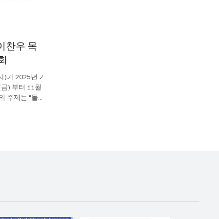
이찬우 목
흥회
)가 2025년 가
금) 부터 11월 2
의 주제는 "돌베
로는 장로교 신학