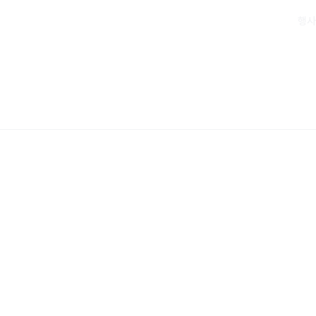
/미주교계
특집
칼럼
동정/피플
크리스찬 문화
전도/선교
행사