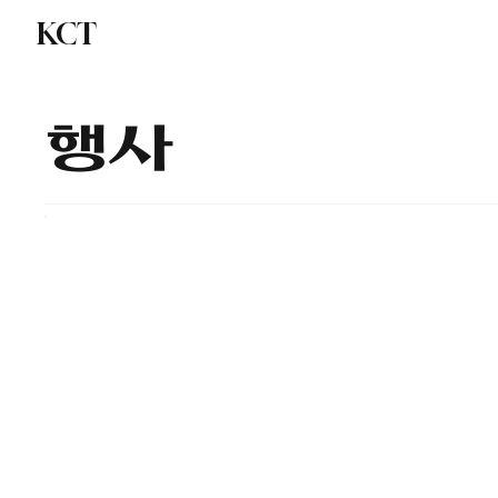
KCT
교계 종합
북가주
​행사