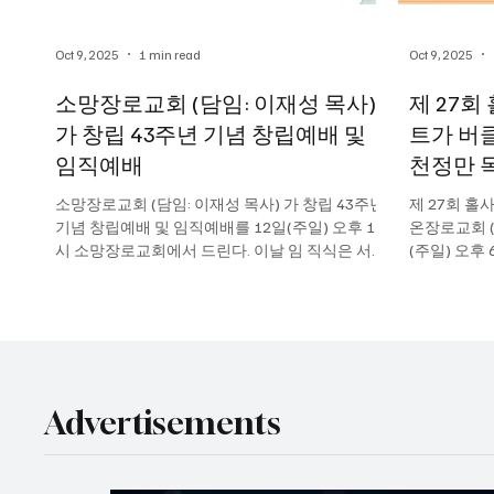
Oct 9, 2025
1 min read
Oct 9, 2025
소망장로교회 (담임: 이재성 목사)
제 27회
가 창립 43주년 기념 창립예배 및
트가 버
임직예배
천정만 
소망장로교회 (담임: 이재성 목사) 가 창립 43주년
제 27회 홀
기념 창립예배 및 임직예배를 12일(주일) 오후 1
온장로교회 (
시 소망장로교회에서 드린다. 이날 임 직식은 서미
(주일) 오후
애 집사가 권사임직을 받는다. 교회는 55 San
신태환목사가
Fernando Way Daly City에...
해를 거르지 
Advertisements