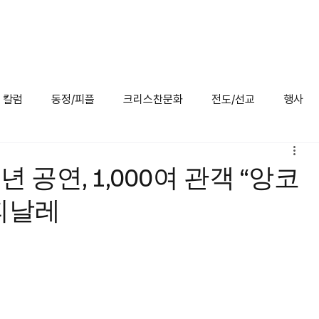
/미주교계
특집
칼럼
동정/피플
크리스찬 문화
전도/선교
행사
칼럼
동정/피플
크리스찬문화
전도/선교
행사
 공연, 1,000여 관객 “앙코
 피날레