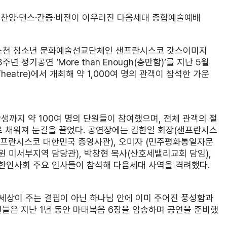
… 말씀·찬양·댄스·간증·비전이 어우러진 다음세대 종합예술예배
리스천 청소년 문화예술선교단체인 샌프란시스코 갓스이미지
23주년 정기공연 ‘More than Enough(충만함)’를 지난 5월 
Theatre)에서 개최해 약 1,000여 명의 관객이 참석한 가운
생까지 약 100여 명의 단원들이 참여했으며, 전체 관객의 절
로 채워져 눈길을 끌었다. 공연장에는 김한일 회장(샌프란시스
샌프란시스코 대한민국 총영사관), 오미자 (민주평화통일자문
 미서부지역 담당관), 박창현 목사(산호세밸리교회 담임), 
한인사회 주요 인사들이 참석해 다음세대 사역을 격려했다.
h’는 세상이 주는 결핍이 아닌 하나님 안에 이미 주어진 풍성함과 
들은 지난 1년 동안 마태복음 6장을 암송하며 공연을 준비했