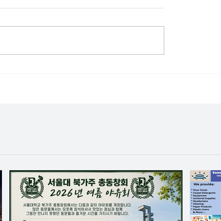
는 정치색 벗고 환대 공
정치 개입보다 ‘약자 돌
회복을
뚜렷