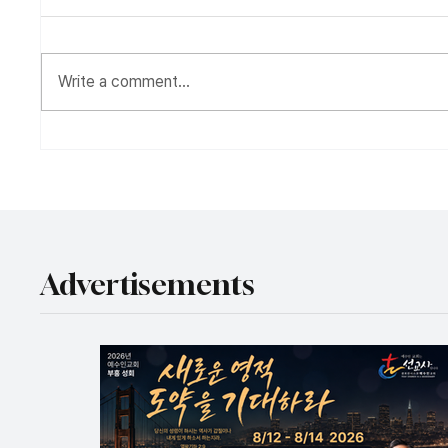
Write a comment...
‘정치 세력과 결탁’ ‘강단서 정
편 가르
파적 발언’ 지적
동체 
Advertisements