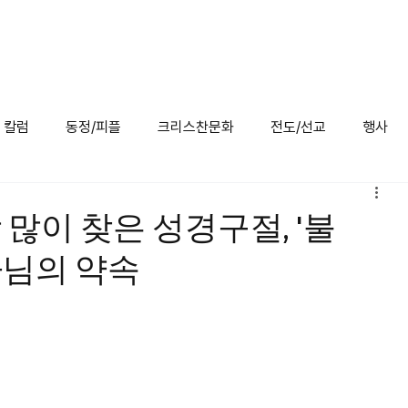
/미주교계
특집
칼럼
동정/피플
크리스찬 문화
전도/선교
행사
칼럼
동정/피플
크리스찬문화
전도/선교
행사
 많이 찾은 성경구절, '불
나님의 약속