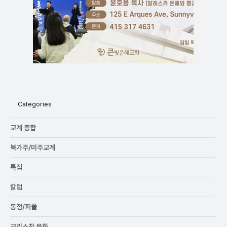
Categories
교계 종합
북가주/미주교계
특집
칼럼
동정/피플
크리스찬 문화