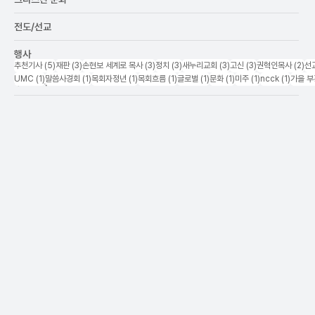
전도/선교
행사
5 posts
3 posts
3 posts
3 posts
3 posts
3 posts
2 
추천기사
(5)
재판
(3)
손현보 세계로 목사
(3)
정치
(3)
새누리교회
(3)
고신
(3)
권혁인목사
(2)
선
1 post
1 post
1 post
1 post
1 post
1 post
1 post
1 post
UMC
(1)
말씀사경회
(1)
목회자정년
(1)
목회흐름
(1)
글로벌
(1)
문화
(1)
미주
(1)
ncck
(1)
가을 
후원교회