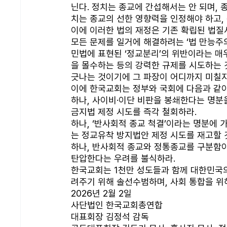
닌다. 정치는 종교에 간섭해서는 안 되며, 
치는 종교의 선한 영향력을 인정해야 하고,
이에 이러한 법의 재정은 기존 확립된 법질
모든 문제를 일거에 해결하려는 ‘법 만능주
민법에 표현된 ‘정교분리’의 위반이라는 매
을 몰수하는 등의 강력한 규제를 시도하는
긋나는 것이기에 그 파장이 어디까지 미칠지
이에 한국교회는 정부와 국회에 다음과 같이
하나, 사이비·이단 비판을 봉쇄한다는 명분
금지법 제정 시도를 즉각 철회하라. 
하나, ‘반사회적 종교 척결’이라는 명분에 
는 정교유착 방지법안 제정 시도를 재고할 
하나, 반사회적 종교와 정통종교를 구분함이
탄압한다는 우려를 불식하라. 
한국교회는 1천만 성도들과 함께 대한민국의
려주기 위해 솔선수범하며, 사회 통합을 위
2026년 2월 2일
사단법인 한국교회총연합
대표회장 김정석 감독