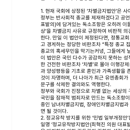
1. 현재 국회에 상정된 ‘차별금지법안’은 사
정부는 반사회적 종교를 제재하겠다고 공언하
표발의)에 담겨있는 독소조항은 오히려 이들을
상’을 차별금지 사유로 규정하여 비판적 의견
한다. 만일 이 법안이 제정된다면, 정통교
고 경계하는 정당한 비판조차 “특정 종교 집
종교의 혹세무민을 막기는커녕, 그들에게 날
이 법안은 국민 다수가 공감하지 못하는 성
한 건전한 비판조차 ‘차별’로 몰아 이행강
과 양성평등을 기초로 혼인과 가족생활을 
것이 자명하며, 더 나아가 최근 유엔총회가 장
문구를 삭제한 결의와도 역행한다. 
정부와 국회가 진정으로 차별 없는 세상의 
국민을 잠재적 범죄자로 만드는 독소조항이 
중인 남녀차별금지법, 장애인차별금지법과 
면 될 것이다. 
2. 정교유착 방지를 위한 ‘민법 일부개정안
일명 ‘정교유착방지법안(최혁진 의원 대표발