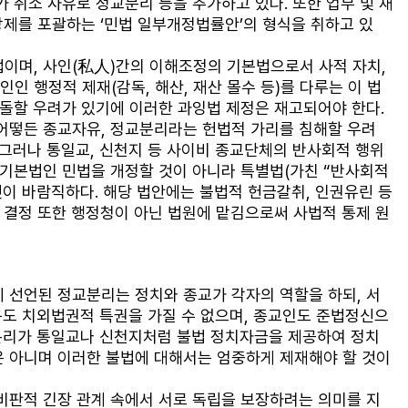
 취소 사유로 정교분리 등을 추가하고 있다. 또한 업무 및 재
 강제를 포괄하는 ‘민법 일부개정법률안’의 형식을 취하고 있
이며, 사인(私人)간의 이해조정의 기본법으로서 사적 자치, 
 행정적 제재(감독, 해산, 재산 몰수 등)를 다루는 이 법
충돌할 우려가 있기에 이러한 과잉법 제정은 재고되어야 한다. 
어떻든 종교자유, 정교분리라는 헌법적 가리를 침해할 우려
 그러나 통일교, 신천지 등 사이비 종교단체의 반사회적 행위
 기본법인 민법을 개정할 것이 아니라 특별법(가친 “반사회적 
것이 바람직하다. 해당 법안에는 불법적 헌금갈취, 인권유린 등
산 결정 또한 행정청이 아닌 법원에 맡김으로써 사법적 통제 원
 선언된 정교분리는 정치와 종교가 각자의 역할을 하되, 서
누구도 치외법권적 특권을 가질 수 없으며, 종교인도 준법정신으
교분리가 통일교나 신천지처럼 불법 정치자금을 제공하여 정치
은 아니며 이러한 불법에 대해서는 엄중하게 제재해야 할 것이
비판적 긴장 관계 속에서 서로 독립을 보장하려는 의미를 지