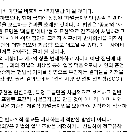
이비·이단을 비호하는 ‘역차별법’이 될 것이다. 
였으나, 현재 국회에 상정된 ‘차별금지법안’(손솔 의원 대
 보호하는 결과를 초래할 것이다. 이 법안은 ‘종교’와 ‘사
 표명을 ‘괴롭힘’이나 ‘혐오 표현’으로 간주하여 처벌하려고 
회가 사이비·이단 집단의 교리적 허구성과 반사회성을 지적하
단에 대한 혐오와 괴롭힘”으로 매도될 수 있다. 이는 사이비 
개를 달아주는 꼴이 될 것이다. 
적 지향이나 제3의 성을 법제화하고 사이비․이단 집단에 대
제금 부과와 징벌적 배상을 통해 입을 막음으로써 개인의 존엄
존중하는 헌법적 가치를 정면으로 부인하는 결과들을 가져올 
애인 권리 결의안에서 “성적 지향 및 성별 정체성(SOGI)” 
구현을 원한다면, 특정 그룹만을 차별적으로 보호하고 일반 
포함된 포괄적 차별금지법을 만들 것이 아니라, 이미 시행 
같은 기존의 개별적 차별금지법을 보완하여 엄정하게 적용하
’은 반사회적 종교를 제재하는데 적합한 방안이 아니다. 
의)’은 민법의 일부 조항을 개정하거나 신설하여 정교유착