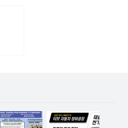
검토'
고 무책