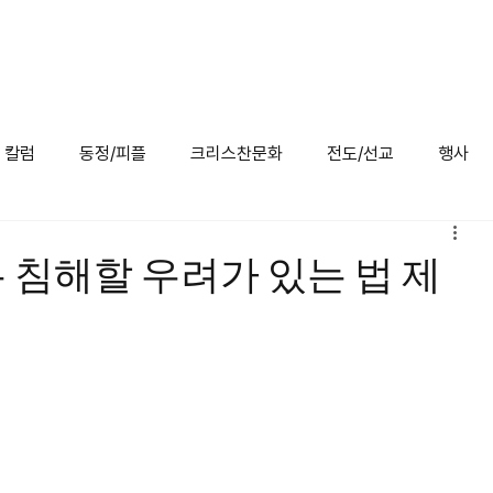
/미주교계
특집
칼럼
동정/피플
크리스찬 문화
전도/선교
행사
칼럼
동정/피플
크리스찬문화
전도/선교
행사
 침해할 우려가 있는 법 제