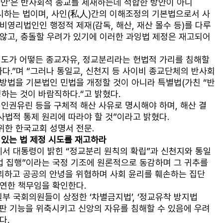
정안’은 반사회적 종교를 제재하는데 적합한 방안이 아니
중시하는 법이며, 사인(私人)간의 이해조정의 기본법으로서 사
비영리법인인 행정적 제재(감독, 해산, 재산 몰수 등)를 다루
 않고, 충돌할 우려가 있기에 이러한 과잉법 제정은 재고되어
의도가 어떻든 종교자유, 정교분리라는 헌법적 가리를 침해할 
다.”며 “그러나 통일교, 신천지 등 사이비 종교단체의 반사회
 방법을 기본법인 민법을 개정할 것이 아니라 특별법(가친 “반
하는 것이 바람직하다.“고 밝혔다. 
 인권유린 등을 구체적 해산 사유로 명시해야 하며, 해산 결
법적 통제 원리에 따라야 할 것”이라고 밝혔다. 
위한 한국교회 성명서 전문.
 있는 법 제정 시도를 재고하라 
서 대통령이 밝힌 “정교분리 원칙의 확립”과 신천지와 통일
 법 집행”이라는 국정 기조에 원론적으로 동감하며 그 귀추를 
괴하고 공공의 안녕을 위협하며 사회 윤리를 훼손하는 집단
연한 책무임을 확인한다. 
부 국회의원들이 상정한 ‘차별금지법’, ‘정교유착 방지법
비판 기능을 위축시키고 신앙의 자유를 침해할 수 있음에 우려
. 