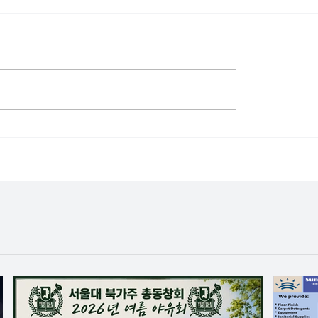
거 명령에… 52년 된 테
李대통령 '낙태약 허용 
인교회 예배당 잃어
지시… 의료계 "위험하
임한 발상"