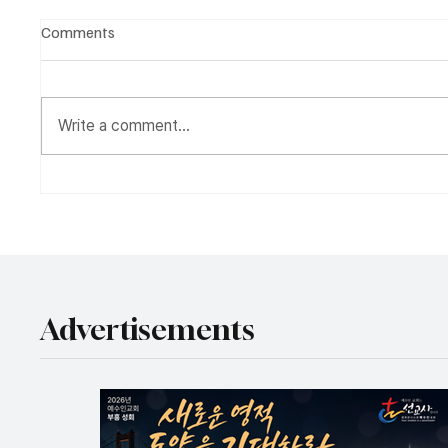
Comments
Write a comment...
청교도 목사회, 여성 안수 찬반
이란 퇴
토론회…성경적 견해차 뚜렷
헤란한
Advertisements