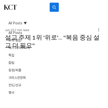
KCT
Subscribe
All Posts
Jun 23
2 min read
All Posts
설교 주제 1위 ‘위로’… “복음 중심 설
교계 종합
교 더 필요”
북가주/미주교계
특집
칼럼
동정/피플
크리스찬문화
전도/선교
행사