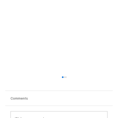
Comments
빛의 갑옷을 입읍시다