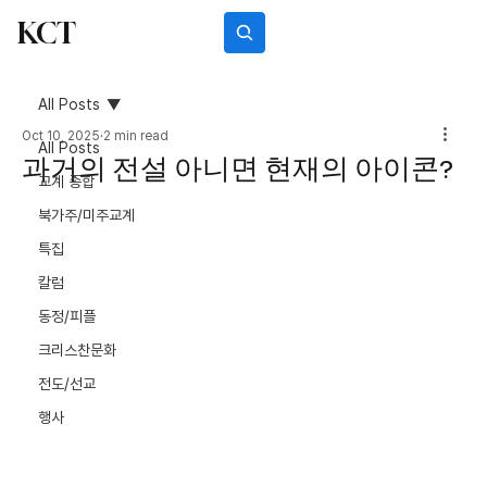
KCT
Subscribe
All Posts
Oct 10, 2025
2 min read
All Posts
과거의 전설 아니면 현재의 아이콘?
교계 종합
북가주/미주교계
특집
칼럼
동정/피플
크리스찬문화
전도/선교
행사