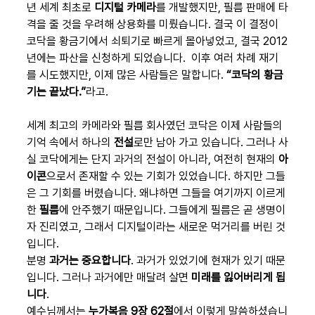
년 세계 최초로 
디지털 카메라
를 개발했지만, 필름 판매에 타
격을 줄 것을 우려해 상용화를 미뤘습니다. 결국 이 결정이 
코닥을 황금기에서 쇠퇴기로 빠르게 몰아넣었고, 결국 2012
년에는 파산을 신청하게 되었습니다.  이후 여러 차례 재기
를 시도했지만, 이제 많은 사람들은 말합니다. 
“코닥의 황금
기는 끝났다.”
라고.
세계 최고의 카메라와 필름 회사였던 코닥은 이제 사람들의 
기억 속에서 하나의 
전설
로만 남아 가고 있습니다. 그러나 사
실 코닥에게는 단지 과거의 전설이 아니라, 여전히 현재의 
아
이콘
으로서 존재할 수 있는 기회가 있었습니다. 하지만 그들
은 그 기회를 버렸습니다. 왜냐하면 그들을 여기까지 이르게 
한 
필름
에 안주했기 때문입니다. 그들에게 필름은 곧 생명이
자 진리였고, 그래서 디지털이라는 새로운 먹거리를 버린 것
입니다.
분명 
과거는 중요합니다
. 과거가 있었기에 현재가 있기 때문
입니다. 그러나 과거에만 매달려 살면 
미래를 잃어버리게 됩
니다
.
예수님께서는 
누가복음 9장 62절
에서 이렇게 말씀하셨습니